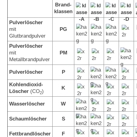
Brand-
klassen
Pulverlöscher
mit
PG
Glutbrandpulver
Pulverlöscher
mit
PM
Metallbrandpulver
Pulverlöscher
P
Kohlendioxid-
K
Löscher
(CO
)
2
Wasserlöscher
W
Schaumlöscher
S
Fettbrandlöscher
F